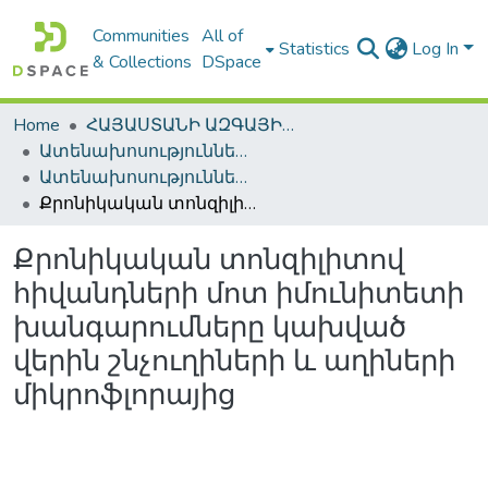
Communities
All of
Statistics
Log In
& Collections
DSpace
Home
ՀԱՅԱՍՏԱՆԻ ԱԶԳԱՅԻՆ ԳՐԱԴԱՐԱՆԻ ԹՎԱՅԻՆ ՊԱՀՈՑ / DIGITAL REPOSITORY OF NLA
Ատենախոսություններ և սեղմագրեր / Theses & Abstracts
Ատենախոսություններ և սեղմագրեր / Theses & Abstracts
Քրոնիկական տոնզիլիտով հիվանդների մոտ իմունիտետի խանգարումները կախված վերին շնչուղիների և աղիների միկրոֆլորայից
Քրոնիկական տոնզիլիտով
հիվանդների մոտ իմունիտետի
խանգարումները կախված
վերին շնչուղիների և աղիների
միկրոֆլորայից