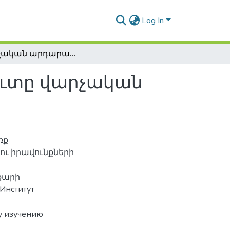
Log In
Վարչական արդարադատության ինստիտուտը վարչական իրավունքի համակարգում
ւտը վարչական
ռք
ւ իրավունքների
քարի
Институт
у изучению