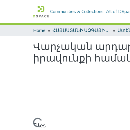
Communities & Collections
All of DSpa
Home
ՀԱՅԱՍՏԱՆԻ ԱԶԳԱՅԻՆ ԳՐԱԴԱՐԱՆԻ ԹՎԱՅԻՆ ՊԱՀՈՑ / DIGITAL REPOSITORY OF NLA
Վարչական արդա
իրավունքի համա
Loading...
Files