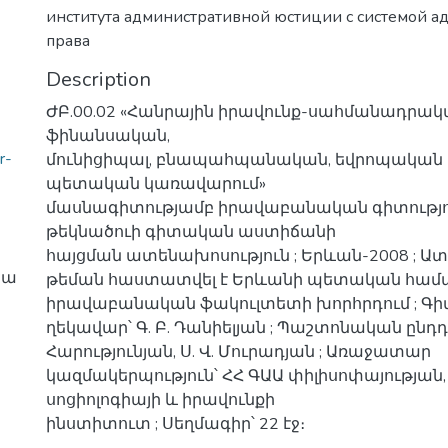
института административной юстиции с системой а
права
Description
ԺԲ.00.02 «Հանրային իրավունք-սահմանադրակ
ֆինանսական,
r-
մունիցիպալ, բնապահպանական, եվրոպական 
պետական կառավարում»
մասնագիտությամբ իրավաբանական գիտությո
թեկնածուի գիտական աստիճանի
հայցման ատենախոսություն ; Երևան-2008 ; 
իա
թեման հաստատվել է Երևանի պետական համ
իրավաբանական ֆակուլտետի խորհրդում ; Գ
ղեկավար՝ Գ. Բ. Դանիելյան ; Պաշտոնական ընդդ
Հարությունյան, Ս. Վ. Մուրադյան ; Առաջատար
կազմակերպություն՝ ՀՀ ԳԱԱ փիլիսոփայության,
սոցիոլոգիայի և իրավունքի
ինստիտուտ ; Սեղմագիր՝ 22 էջ։