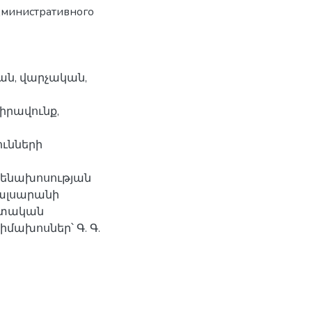
дминистративного
ան, վարչական,
իրավունք,
ւնների
Ատենախոսության
ալսարանի
իտական
իմախոսներ՝ Գ. Գ.