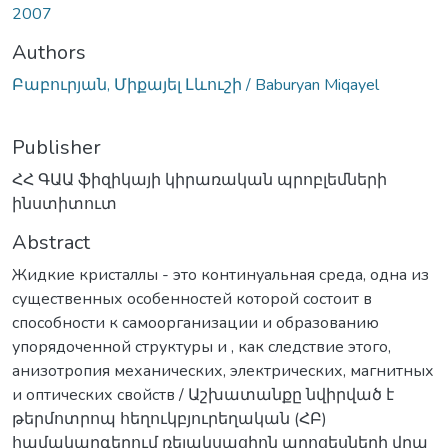
2007
Authors
Բաբուրյան, Միքայել Լևուշի / Baburyan Miqayel
Publisher
ՀՀ ԳԱԱ ֆիզիկայի կիրառական պրոբլեմների
ինստիտուտ
Abstract
Жидкие кристаллы - это континуальная среда, одна из
существенных особенностей которой состоит в
способности к самоорганизации и образованию
упорядоченной структуры и , как следствие этого,
анизотропия механических, электрических, магнитных
и оптических свойств / Աշխատանքը նվիրված է
թերմոտրոպ հեղուկբյուրեղական (ՀԲ)
համակարգերում ռելակսացիոն պրոցեսների վրա