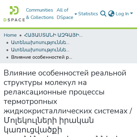
Communities
All of
Statistics
Log In
& Collections
DSpace
Home
ՀԱՅԱՍՏԱՆԻ ԱԶԳԱՅԻՆ ԳՐԱԴԱՐԱՆԻ ԹՎԱՅԻՆ ՊԱՀՈՑ / DIGITAL REPOSITORY OF NLA
Ատենախոսություններ և սեղմագրեր / Theses & Abstracts
Ատենախոսություններ և սեղմագրեր / Theses & Abstracts
Влияние особенностей реальной структуры молекул на релаксационные процессы термотропных жидкокристаллических системах / Մոլեկուլների իրական կառուցվածքի առանձնահատկությունների ազդեցությունը ռելակսացիոն պրոցեսների վրա թերմոտրոպ հեղուկբյուրեղական համակարգերում
Влияние особенностей реальной
структуры молекул на
релаксационные процессы
термотропных
жидкокристаллических системах /
Մոլեկուլների իրական
կառուցվածքի