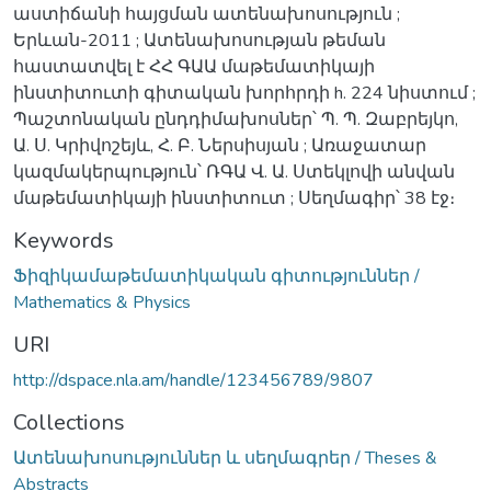
աստիճանի հայցման ատենախոսություն ;
Երևան-2011 ; Ատենախոսության թեման
հաստատվել է ՀՀ ԳԱԱ մաթեմատիկայի
ինստիտուտի գիտական խորհրդի h. 224 նիստում ;
Պաշտոնական ընդդիմախոսներ՝ Պ. Պ. Զաբրեյկո,
Ա. Ս. Կրիվոշեյև, Հ. Բ. Ներսիսյան ; Առաջատար
կազմակերպություն՝ ՌԳԱ Վ. Ա. Ստեկլովի անվան
մաթեմատիկայի ինստիտուտ ; Սեղմագիր՝ 38 էջ։
Keywords
Ֆիզիկամաթեմատիկական գիտություններ /
Mathematics & Physics
URI
http://dspace.nla.am/handle/123456789/9807
Collections
Ատենախոսություններ և սեղմագրեր / Theses &
Abstracts