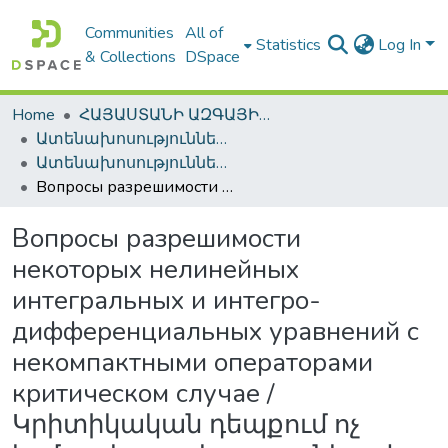
Communities
All of
Statistics
Log In
& Collections
DSpace
Home
ՀԱՅԱՍՏԱՆԻ ԱԶԳԱՅԻՆ ԳՐԱԴԱՐԱՆԻ ԹՎԱՅԻՆ ՊԱՀՈՑ / DIGITAL REPOSITORY OF NLA
Ատենախոսություններ և սեղմագրեր / Theses & Abstracts
Ատենախոսություններ և սեղմագրեր / Theses & Abstracts
Вопросы разрешимости некоторых нелинейных интегральных и интегро-дифференциальных уравнений с некомпактными операторами критическом случае / Կրիտիկական դեպքում ոչ կոմպակտ օպերատորներով որոշ ոչ գծային ինտեգրալ և ինտեգրա-դիֆերենցիալ հավասարումների լուծելիության հարցեր / Questions of solvability of some nonlinear integral and integro-differential equations with noncompact operators in critical case
Вопросы разрешимости
некоторых нелинейных
интегральных и интегро-
дифференциальных уравнений с
некомпактными операторами
критическом случае /
Կրիտիկական դեպքում ոչ