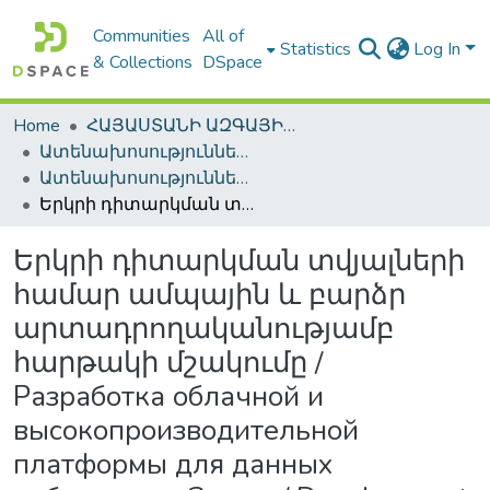
Communities
All of
Statistics
Log In
& Collections
DSpace
Home
ՀԱՅԱՍՏԱՆԻ ԱԶԳԱՅԻՆ ԳՐԱԴԱՐԱՆԻ ԹՎԱՅԻՆ ՊԱՀՈՑ / DIGITAL REPOSITORY OF NLA
Ատենախոսություններ և սեղմագրեր / Theses & Abstracts
Ատենախոսություններ և սեղմագրեր / Theses & Abstracts
Երկրի դիտարկման տվյալների համար ամպային և բարձր արտադրողականությամբ հարթակի մշակումը / Разработка облачной и высокопроизводительной платформы для данных наблюдения Земли / Development of a cloud and high-performance platform for earth observation data
Երկրի դիտարկման տվյալների
համար ամպային և բարձր
արտադրողականությամբ
հարթակի մշակումը /
Разработка облачной и
высокопроизводительной
платформы для данных