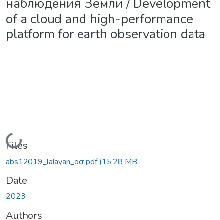
наблюдения Земли / Development
of a cloud and high-performance
platform for earth observation data
Loading...
Files
abs12019_lalayan_ocr.pdf
(15.28 MB)
Date
2023
Authors