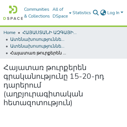
Communities
All of
Statistics
Log In
& Collections
DSpace
Home
ՀԱՅԱՍՏԱՆԻ ԱԶԳԱՅԻՆ ԳՐԱԴԱՐԱՆԻ ԹՎԱՅԻՆ ՊԱՀՈՑ / DIGITAL REPOSITORY OF NLA
Ատենախոսություններ և սեղմագրեր / Theses & Abstracts
Ատենախոսություններ և սեղմագրեր / Theses & Abstracts
Հայատառ թուրքերեն գրականությունը 15-20-րդ դարերում (աղբյուրագիտական հետազոտություն)
Հայատառ թուրքերեն
գրականությունը 15-20-րդ
դարերում
(աղբյուրագիտական
հետազոտություն)