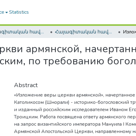
ce
Statistics
Հայագիտական հավաքածու / Armenica
Հայագիտական հավաքածու / Armenica
кви армянской, начертанн
ским, по требованию бого
Abstract
«Изложение веры церкви армянской», начертанное
Католикосом (Шнорали) - историко-богословский тр
и изданный российским исследователем Иваном Ег
Троицким. Работа посвящена ответу армянского пер
на запрос византийского императора Мануила I Ко
Армянской Апостольской Церкви, направленному н