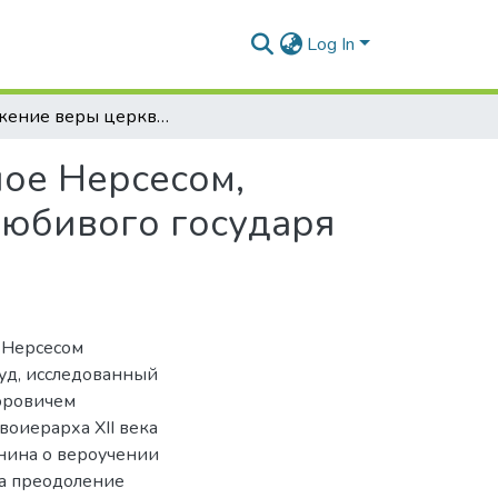
Log In
Изложение веры церкви армянской, начертанное Нерсесом, кафоликосом армянским, по требованию боголюбивого государя греков Мануила
ое Нерсесом,
любивого государя
 Нерсесом
уд, исследованный
оровичем
воиерарха XII века
мнина о вероучении
а преодоление