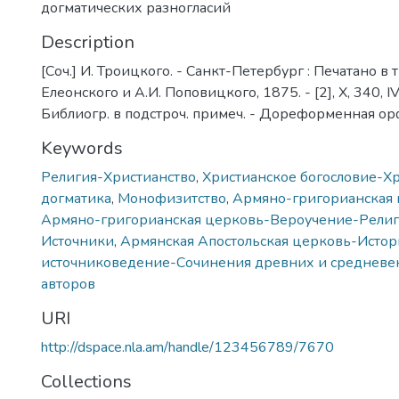
догматических разногласий
Description
[Соч.] И. Троицкого. - Санкт-Петербург : Печатано в ти
Елеонского и А.И. Поповицкого, 1875. - [2], X, 340, IV с
Библиогр. в подстроч. примеч. - Дореформенная о
Keywords
Религия-Христианство
,
Христианское богословие-Х
догматика
,
Монофизитство
,
Армяно-григорианская 
Армяно-григорианская церковь-Вероучение-Религ
Источники
,
Армянская Апостольская церковь-Истор
источниковедение-Сочинения древних и средневе
авторов
URI
http://dspace.nla.am/handle/123456789/7670
Collections