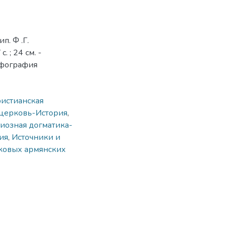
п. Ф .Г.
. ; 24 см. -
рфография
ристианская
церковь-История
,
иозная догматика-
ия
,
Источники и
ковых армянских