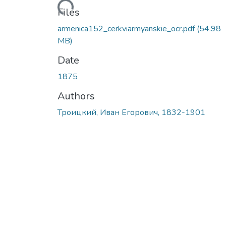
Loading...
Files
armenica152_cerkviarmyanskie_ocr.pdf
(54.98
MB)
Date
1875
Authors
Троицкий, Иван Егорович, 1832-1901