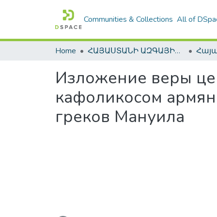
Communities & Collections
All of DSpa
Home
ՀԱՅԱՍՏԱՆԻ ԱԶԳԱՅԻՆ ԳՐԱԴԱՐԱՆԻ ԹՎԱՅԻՆ ՊԱՀՈՑ / DIGITAL REPOSITORY OF NLA
Изложение веры цер
кафоликосом армян
греков Мануила