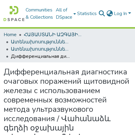
Communities
All of
Statistics
Log In
& Collections
DSpace
Home
ՀԱՅԱՍՏԱՆԻ ԱԶԳԱՅԻՆ ԳՐԱԴԱՐԱՆԻ ԹՎԱՅԻՆ ՊԱՀՈՑ / DIGITAL REPOSITORY OF NLA
Ատենախոսություններ և սեղմագրեր / Theses & Abstracts
Ատենախոսություններ և սեղմագրեր / Theses & Abstracts
Дифференциальная диагностика очаговых поражений щитовидной железы с использованием современных возможностей метода ультразвукового исследования / Վահանաձև գեղձի օջախային ախտահարումների տարբերակիչ ախտորոշումը գերձայնային հետազոտման մեթոդի ժամանակակից հնարավորությունների կիրառմամբ
Дифференциальная диагностика
очаговых поражений щитовидной
железы с использованием
современных возможностей
метода ультразвукового
исследования / Վահանաձև
գեղձի օջախային