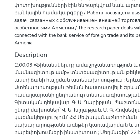
փոփոխությունների էին ենթարկվում նաև ար
բանկային համակարգերը / Работа посвящена вы
задач, связанных с обслуживанием внешней торговл
особенностями Армении / The research paper deals wit
connected with the bank service of foreign trade and its pec
Armenia
Description
Ը.00.03 «Ֆինանսներ, դրամաշրջանառություն և
մասնագիտությամբ» տնտեսագիտության թեկ
աստիճանի հայցման ատենախոսություն ; Երևան
Ատենախոսության թեման հաստատվել է Երև
համալսարանի ընդհանուր տնտեսագիտության 
Գիտական ղեկավար՝ Գ. Ա. Ղարիբյան ; Պաշտո
ընդդիմախոսներ՝ Վ. Ե. Խլղաթյան, Մ. Գ. Հովսե
կազմակերպություն՝ ՀՀ Սեփականաշնորհման
նախարարությանն առնթեր կառավարման և 
բարեփոխումների ինստիտուտ ; Սեղմագիր՝ 22 է