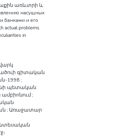
տաքին առևտրի և
явлению насущных
и банками и его
h actual problems
uliarities in
 վարկ
նածուի գիտական
-1998 ;
անի պետական
ամբիոնում ;
նական
փյան ; Առաջատար
տնտեսական
ջ։