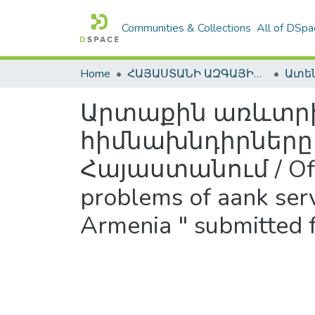
Communities & Collections
All of DSpa
Home
ՀԱՅԱՍՏԱՆԻ ԱԶԳԱՅԻՆ ԳՐԱԴԱՐԱՆԻ ԹՎԱՅԻՆ ՊԱՀՈՑ / DIGITAL REPOSITORY OF NLA
Արտաքին առևտր
հիմնախնդիրները
Հայաստանում / Of Kh
problems of aank servi
Armenia " submitted f