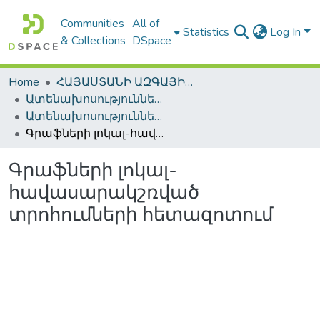
Communities
All of
Statistics
Log In
& Collections
DSpace
Home
ՀԱՅԱՍՏԱՆԻ ԱԶԳԱՅԻՆ ԳՐԱԴԱՐԱՆԻ ԹՎԱՅԻՆ ՊԱՀՈՑ / DIGITAL REPOSITORY OF NLA
Ատենախոսություններ և սեղմագրեր / Theses & Abstracts
Ատենախոսություններ և սեղմագրեր / Theses & Abstracts
Գրաֆների լոկալ-հավասարակշռված տրոհումների հետազոտում
Գրաֆների լոկալ-
հավասարակշռված
տրոհումների հետազոտում