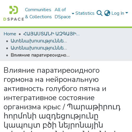
Communities
All of
Statistics
Log In
& Collections
DSpace
Home
ՀԱՅԱՍՏԱՆԻ ԱԶԳԱՅԻՆ ԳՐԱԴԱՐԱՆԻ ԹՎԱՅԻՆ ՊԱՀՈՑ / DIGITAL REPOSITORY OF NLA
Ատենախոսություններ և սեղմագրեր / Theses & Abstracts
Ատենախոսություններ և սեղմագրեր / Theses & Abstracts
Влияние паратиреоидного гормона на нейрональную активность голубого пятна и интегративное состояние организма крыс / Պարաթիրուդ հորմոնի ազդեցությունը կապույտ բծի նեյրոնային ակտիվության և առնետների օրգանիզմի ինտեգրատիվ վիճակի վրա / The action of parathyroid hormone on the neuronal activity of locus coeruleus and integrative status of rats organism
Влияние паратиреоидного
гормона на нейрональную
активность голубого пятна и
интегративное состояние
организма крыс / Պարաթիրուդ
հորմոնի ազդեցությունը
կապույտ բծի նեյրոնային