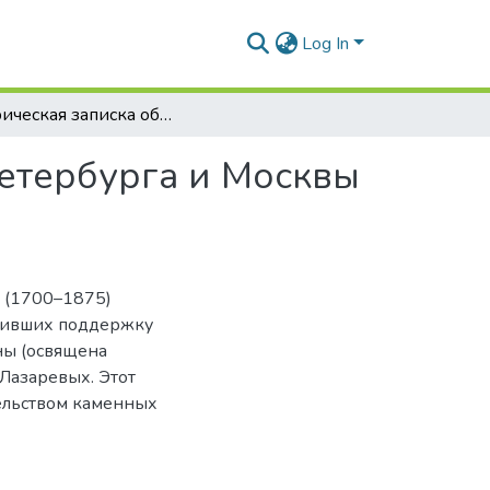
Log In
Историческая записка об армянских церквах Петербурга и Москвы с 1700 года
Петербурга и Москвы
 (1700–1875)
чивших поддержку
ны (освящена
Лазаревых. Этот
ельством каменных