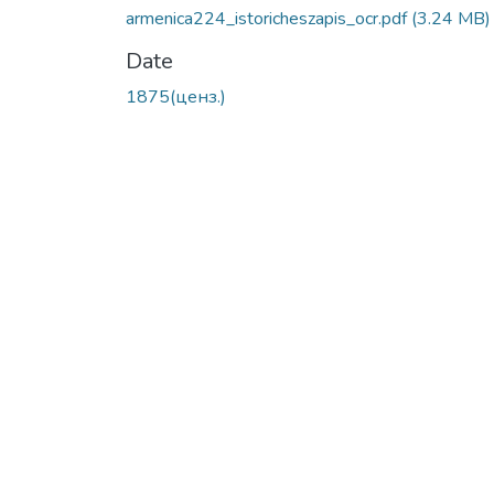
armenica224_istoricheszapis_ocr.pdf
(3.24 MB)
Date
1875(ценз.)