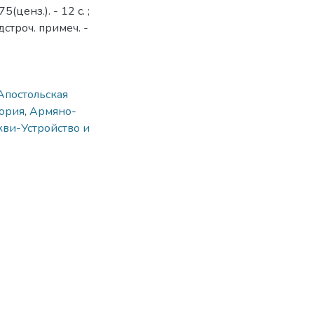
ценз.). - 12 с. ;
дстроч. примеч. -
Апостольская
тория
,
Армяно-
ви-Устройство и