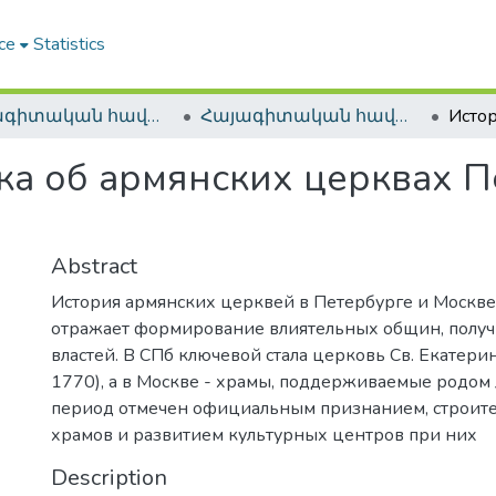
ce
Statistics
Հայագիտական հավաքածու / Armenica
Հայագիտական հավաքածու / Armenica
ка об армянских церквах 
Abstract
История армянских церквей в Петербурге и Москве
отражает формирование влиятельных общин, полу
властей. В СПб ключевой стала церковь Св. Екатери
1770), а в Москве - храмы, поддерживаемые родом 
период отмечен официальным признанием, строит
храмов и развитием культурных центров при них
Description