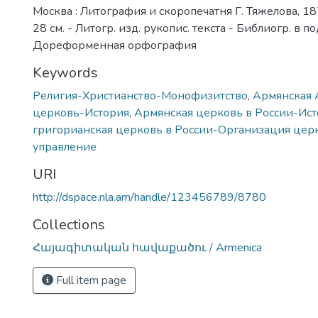
Москва : Литография и скоропечатня Г. Тяжелова, 1875(
28 см. - Литогр. изд. рукопис. текста - Библиогр. в по
Дореформенная орфография
Keywords
Религия-Христианство-Монофизитство
,
Армянская 
церковь-История
,
Армянская церковь в России-Ис
григорианская церковь в России-Организация церк
управление
URI
http://dspace.nla.am/handle/123456789/8780
Collections
Հայագիտական հավաքածու / Armenica
Full item page