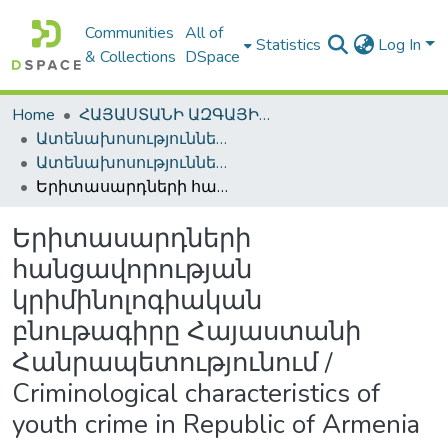
Communities
All of
Statistics
Log In
& Collections
DSpace
Home
ՀԱՅԱՍՏԱՆԻ ԱԶԳԱՅԻՆ ԳՐԱԴԱՐԱՆԻ ԹՎԱՅԻՆ ՊԱՀՈՑ / DIGITAL REPOSITORY OF NLA
Ատենախոսություններ և սեղմագրեր / Theses & Abstracts
Ատենախոսություններ և սեղմագրեր / Theses & Abstracts
Երիտասարդների հանցավորության կրիմինոլոգիական բնութագիրը Հայաստանի Հանրապետությունում / Criminological characteristics of youth crime in Republic of Armenia
Երիտասարդների
հանցավորության
կրիմինոլոգիական
բնութագիրը Հայաստանի
Հանրապետությունում /
Criminological characteristics of
youth crime in Republic of Armenia