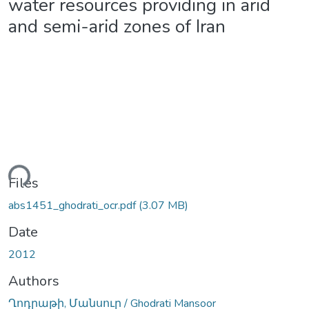
water resources providing in arid
and semi-arid zones of Iran
ding...
Files
abs1451_ghodrati_ocr.pdf
(3.07 MB)
Date
2012
Authors
Ղոդրաթի, Մանսուր / Ghodrati Mansoor