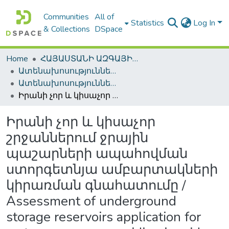
Communities
All of
Statistics
Log In
& Collections
DSpace
Home
ՀԱՅԱՍՏԱՆԻ ԱԶԳԱՅԻՆ ԳՐԱԴԱՐԱՆԻ ԹՎԱՅԻՆ ՊԱՀՈՑ / DIGITAL REPOSITORY OF NLA
Ատենախոսություններ և սեղմագրեր / Theses & Abstracts
Ատենախոսություններ և սեղմագրեր / Theses & Abstracts
Իրանի չոր և կիսաչոր շրջաններում ջրային պաշարների ապահովման ստորգետնյա ամբարտակների կիրառման գնահատումը / Assessment of underground storage reservoirs application for water resources providing in arid and semi-arid zones of Iran
Իրանի չոր և կիսաչոր
շրջաններում ջրային
պաշարների ապահովման
ստորգետնյա ամբարտակների
կիրառման գնահատումը /
Assessment of underground
storage reservoirs application for