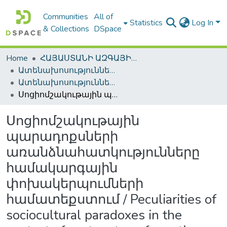
Communities
All of
Statistics
Log In
& Collections
DSpace
Home
ՀԱՅԱՍՏԱՆԻ ԱԶԳԱՅԻՆ ԳՐԱԴԱՐԱՆԻ ԹՎԱՅԻՆ ՊԱՀՈՑ / DIGITAL REPOSITORY OF NLA
Ատենախոսություններ և սեղմագրեր / Theses & Abstracts
Ատենախոսություններ և սեղմագրեր / Theses & Abstracts
Սոցիոմշակութային պարադոքսների առանձնահատկությունները համակարգային փոխակերպումների համատեքստում / Peculiarities of sociocultural paradoxes in the context of system transformations
Սոցիոմշակութային
պարադոքսների
առանձնահատկությունները
համակարգային
փոխակերպումների
համատեքստում / Peculiarities of
sociocultural paradoxes in the