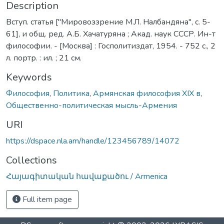
Description
Вступ. статья ["Мировоззрение М.Л. Налбандяна", с. 5-
61], и общ. ред. А.Б. Хачатуряна ; Акад. наук СССР. Ин-т
философии. - [Москва] : Госполитиздат, 1954. - 752 с., 2
л. портр. : ил. ; 21 см.
Keywords
Философия
,
Политика
,
Армянская философия XIX в
,
Общественно-политическая мысль-Армения
URI
https://dspace.nla.am/handle/123456789/14072
Collections
Հայագիտական հավաքածու / Armenica
Full item page