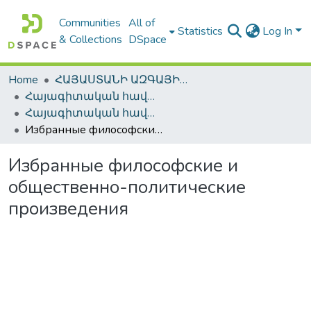
Communities
All of
Statistics
Log In
& Collections
DSpace
Home
ՀԱՅԱՍՏԱՆԻ ԱԶԳԱՅԻՆ ԳՐԱԴԱՐԱՆԻ ԹՎԱՅԻՆ ՊԱՀՈՑ / DIGITAL REPOSITORY OF NLA
Հայագիտական հավաքածու / Armenica
Հայագիտական հավաքածու / Armenica
Избранные философские и общественно-политические произведения
Избранные философские и
общественно-политические
произведения