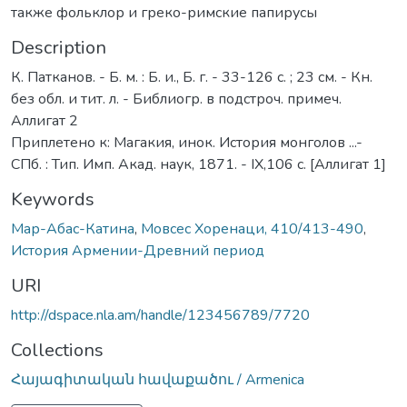
также фольклор и греко-римские папирусы
Description
К. Патканов. - Б. м. : Б. и., Б. г. - 33-126 с. ; 23 см. - Кн.
без обл. и тит. л. - Библиогр. в подстроч. примеч.
Аллигат 2
Приплетено к: Магакия, инок. История монголов ...-
СПб. : Тип. Имп. Акад. наук, 1871. - IX,106 с. [Аллигат 1]
Keywords
Мар-Абас-Катина
,
Мовсес Хоренаци, 410/413-490
,
История Армении-Древний период
URI
http://dspace.nla.am/handle/123456789/7720
Collections
Հայագիտական հավաքածու / Armenica