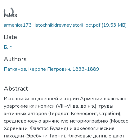
Loading...
Files
armenica173_Istochnikidrevneyistorii_ocr.pdf
(19.53 MB)
Date
Б. г.
Authors
Патканов, Керопе Петрович, 1833-1889
Abstract
Источники по древней истории Армении включают
урартские клинописи (VIII–VI вв. до н.э.), труды
античных авторов (Геродот, Ксенофонт, Страбон),
средневековую армянскую историографию (Мовсес
Хоренаци, Фавстос Бузанд) и археологические
находки (Эребуни, Гарни). Ключевые данные дают