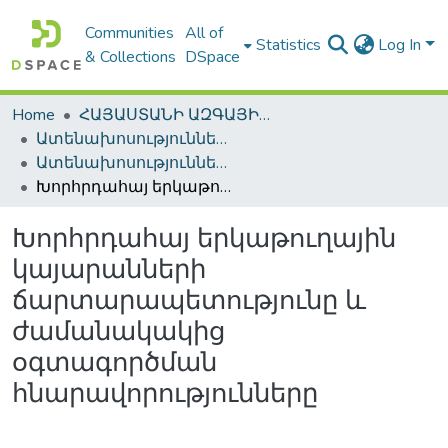
Communities
All of
Statistics
Log In
& Collections
DSpace
Home
ՀԱՅԱՍՏԱՆԻ ԱԶԳԱՅԻՆ ԳՐԱԴԱՐԱՆԻ ԹՎԱՅԻՆ ՊԱՀՈՑ / DIGITAL REPOSITORY OF NLA
Ատենախոսություններ և սեղմագրեր / Theses & Abstracts
Ատենախոսություններ և սեղմագրեր / Theses & Abstracts
Խորհրդահայ երկաթուղային կայարանների ճարտարապետությունը և ժամանակակից օգտագործման հնարավորությունները
Խորհրդահայ երկաթուղային
կայարանների
ճարտարապետությունը և
ժամանակակից
օգտագործման
հնարավորությունները