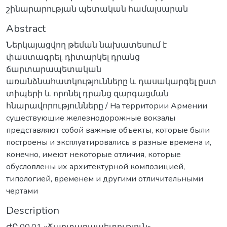
շինարարության պետական համալսարան
Abstract
Ներկայացվող թեման նախատեսում է
փաստագրել, դիտարկել դրանց
ճարտարապետական
առանձնահատկությունները և դասակարգել ըստ
տիպերի և որոնել դրանց զարգացման
հնարավորությունները / На территории Армении
существующие железнодорожные вокзалы
представляют собой важные объекты, которые были
построены и эксплуатировались в разные времена и,
конечно, имеют некоторые отличия, которые
обусловлены их архитектурной композицией,
типологией, временем и другими отличительными
чертами
Description
ԺԸ.00.01 «Ճարտարապետություն»