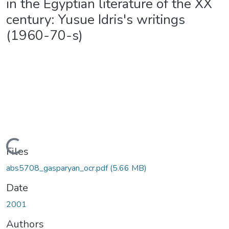
in the Egyptian literature of the XX
century: Yusue Idris's writings
(1960-70-s)
Loading...
Files
abs5708_gasparyan_ocr.pdf
(5.66 MB)
Date
2001
Authors