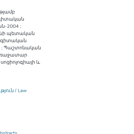
,
թյամբ
 գիտական
-2004 ;
անի պետական
 գիտական
ն ; Պաշտոնական
; Առաջատար
սոցիոլոգիայի և
ուն / Law
stracts