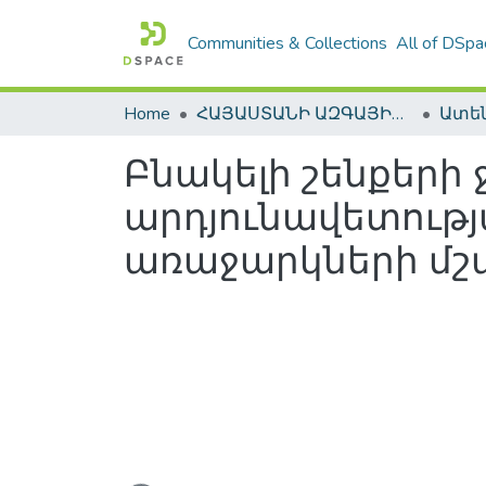
Communities & Collections
All of DSpa
Home
ՀԱՅԱՍՏԱՆԻ ԱԶԳԱՅԻՆ ԳՐԱԴԱՐԱՆԻ ԹՎԱՅԻՆ ՊԱՀՈՑ / DIGITAL REPOSITORY OF NLA
Բնակելի շենքերի
արդյունավետութ
առաջարկների մշ
Loading...