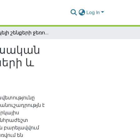
Log In
Բնակելի շենքերի ջեռուցման էներգատնտեսական արդյունավետության բարձրացման մեթոդների և առաջարկների մշակումը
եսական
երի և
ավետությունը
անուշադրությն է
րկայիս
անհրաժեշտ
են բարելավվում
ռվում են