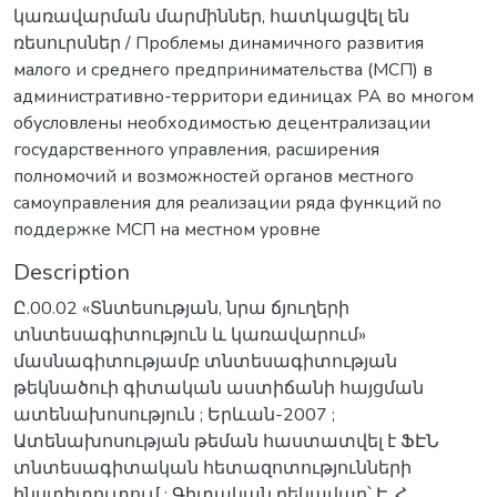
կառավարման մարմիններ, հատկացվել են
ռեսուրսներ / Проблемы динамичного развития
малого и среднего предпринимательства (МСП) в
административно-территори единицах РА во многом
обусловлены необходимостью децентрализации
государственного управления, расширения
полномочий и возможностей органов местного
самоуправления для реализации ряда функций no
поддержке МСП на местном уровне
Description
Ը.00.02 «Տնտեսության, նրա ճյուղերի
տնտեսագիտություն և կառավարում»
մասնագիտությամբ տնտեսագիտության
թեկնածուի գիտական աստիճանի հայցման
ատենախոսություն ; Երևան-2007 ;
Ատենախոսության թեման հաստատվել է ՖԷՆ
տնտեսագիտական հետազոտությունների
ինստիտուտում ; Գիտական ղեկավար՝ Է. Հ.