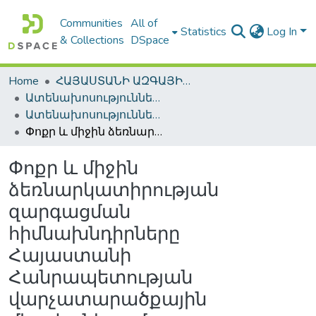
Communities
All of
Statistics
Log In
& Collections
DSpace
Home
ՀԱՅԱՍՏԱՆԻ ԱԶԳԱՅԻՆ ԳՐԱԴԱՐԱՆԻ ԹՎԱՅԻՆ ՊԱՀՈՑ / DIGITAL REPOSITORY OF NLA
Ատենախոսություններ և սեղմագրեր / Theses & Abstracts
Ատենախոսություններ և սեղմագրեր / Theses & Abstracts
Փոքր և միջին ձեռնարկատիրության զարգացման հիմնախնդիրները Հայաստանի Հանրապետության վարչատարածքային միավորներում
Փոքր և միջին
ձեռնարկատիրության
զարգացման
հիմնախնդիրները
Հայաստանի
Հանրապետության
վարչատարածքային