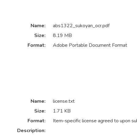
Name:
abs1322_sukoyan_ocr.pdf
Size:
8.19 MB
Format:
Adobe Portable Document Format
Name:
license.txt
Size:
1.71 KB
Format:
Item-specific license agreed to upon s
Description: