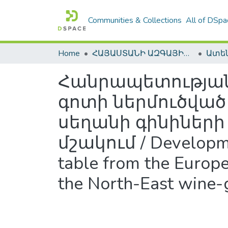
Communities & Collections
All of DSpa
Home
ՀԱՅԱՍՏԱՆԻ ԱԶԳԱՅԻՆ ԳՐԱԴԱՐԱՆԻ ԹՎԱՅԻՆ ՊԱՀՈՑ / DIGITAL REPOSITORY OF NLA
Հանրապետության
գոտի ներմուծվա
սեղանի գինիներ
մշակում / Developmen
table from the Europ
the North-East wine-