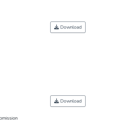
Download
Download
ubmission