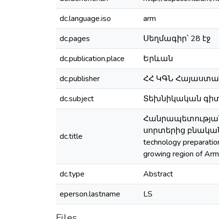
dc.language.iso
arm
dc.pages
Սեղմագիր՝ 28 էջ
dc.publication.place
Երևան
dc.publisher
ՀՀ ԿԳՆ Հայաստ
dc.subject
Տեխնիկական գիտութ
Հանրապետության
սորտերից բնական
dc.title
technology preparatio
growing region of Arm
dc.type
Abstract
eperson.lastname
LS
Files