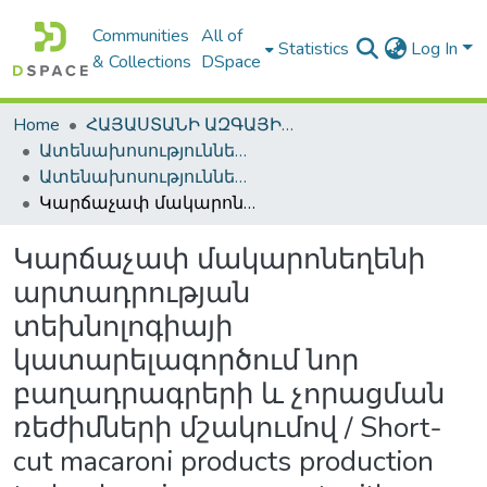
Communities
All of
Statistics
Log In
& Collections
DSpace
Home
ՀԱՅԱՍՏԱՆԻ ԱԶԳԱՅԻՆ ԳՐԱԴԱՐԱՆԻ ԹՎԱՅԻՆ ՊԱՀՈՑ / DIGITAL REPOSITORY OF NLA
Ատենախոսություններ և սեղմագրեր / Theses & Abstracts
Ատենախոսություններ և սեղմագրեր / Theses & Abstracts
Կարճաչափ մակարոնեղենի արտադրության տեխնոլոգիայի կատարելագործում նոր բաղադրագրերի և չորացման ռեժիմների մշակումով / Short-cut macaroni products production technology improvement with development of new recipes and drying regimes
Կարճաչափ մակարոնեղենի
արտադրության
տեխնոլոգիայի
կատարելագործում նոր
բաղադրագրերի և չորացման
ռեժիմների մշակումով / Short-
cut macaroni products production