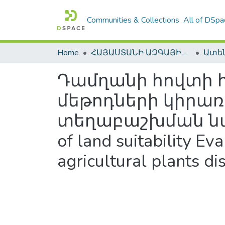
Communities & Collections
All of DSpa
Home
ՀԱՅԱՍՏԱՆԻ ԱԶԳԱՅԻՆ ԳՐԱԴԱՐԱՆԻ ԹՎԱՅԻՆ ՊԱՀՈՑ / DIGITAL REPOSITORY OF NLA
Դամղանի հովտի 
մեթոդների կիրառ
տեղաբաշխման նպատա
of land suitability Ev
agricultural plants di