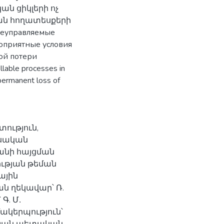
ն ցիկլերի ոչ
ան հողատեսքերի
еуправляемые
гоприятные условия
ой потери
lable processes in
 permanent loss of
տություն,
եսական
անի հայցման
ության թեման
ային
ն ղեկավար՝ Ռ.
Գ. Մ․
ակերպություն՝