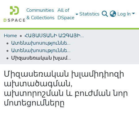
Communities
All of
Statistics
Log In
& Collections
DSpace
Home
ՀԱՅԱՍՏԱՆԻ ԱԶԳԱՅԻՆ ԳՐԱԴԱՐԱՆԻ ԹՎԱՅԻՆ ՊԱՀՈՑ / DIGITAL REPOSITORY OF NLA
Ատենախոսություններ և սեղմագրեր / Theses & Abstracts
Ատենախոսություններ և սեղմագրեր / Theses & Abstracts
Միզասեռական խլամիդիոզի ախտածագման, ախտորոշման և բուժման նոր մոտեցումները
Միզասեռական խլամիդիոզի
ախտածագման,
ախտորոշման և բուժման նոր
մոտեցումները