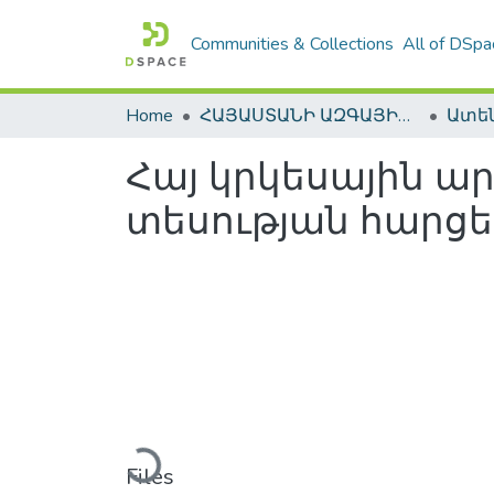
Communities & Collections
All of DSpa
Home
ՀԱՅԱՍՏԱՆԻ ԱԶԳԱՅԻՆ ԳՐԱԴԱՐԱՆԻ ԹՎԱՅԻՆ ՊԱՀՈՑ / DIGITAL REPOSITORY OF NLA
Հայ կրկեսային ա
տեսության հարցե
Loading...
Files