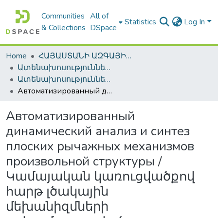
Communities
All of
Statistics
Log In
& Collections
DSpace
Home
ՀԱՅԱՍՏԱՆԻ ԱԶԳԱՅԻՆ ԳՐԱԴԱՐԱՆԻ ԹՎԱՅԻՆ ՊԱՀՈՑ / DIGITAL REPOSITORY OF NLA
Ատենախոսություններ և սեղմագրեր / Theses & Abstracts
Ատենախոսություններ և սեղմագրեր / Theses & Abstracts
Автоматизированный динамический анализ и синтез плоских рычажных механизмов произвольной структуры / Կամայական կառուցվածքով հարթ լծակային մեխանիզմների ավտոմատացված դինամիկական վերլուծություն և սինթեզ
Автоматизированный
динамический анализ и синтез
плоских рычажных механизмов
произвольной структуры /
Կամայական կառուցվածքով
հարթ լծակային
մեխանիզմների