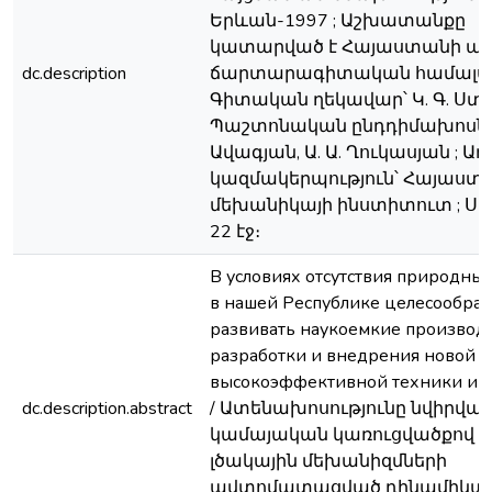
Երևան-1997 ; Աշխատանքը
կատարված է Հայաստանի պ
dc.description
ճարտարագիտական համալսա
Գիտական ղեկավար՝ Կ. Գ. Ստ
Պաշտոնական ընդդիմախոսներ՝
Ավագյան, Ա. Ա. Ղուկասյան ;
կազմակերպություն՝ Հայաստ
մեխանիկայի ինստիտուտ ; Սե
22 էջ։
В условиях отсутствия природных
в нашей Республике целесообра
развивать наукоемкие производс
разработки и внедрения новой
высокоэффективной техники и т
dc.description.abstract
/ Ատենախոսությունը նվիրված
կամայական կառուցվածքով 
լծակային մեխանիզմների
ավտոմատացված դինամիկա