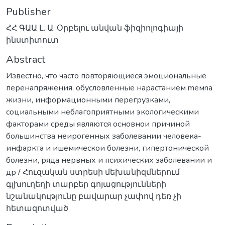
Publisher
ՀՀ ԳԱԱ Լ. Ա. Օրբելու անվան ֆիզիոլոգիայի
ինստիտուտ
Abstract
Известно, что часто повторяющиеся эмоциональные
перенапряжения, обусловленные нарастанием meмna
жизни, информационными перегрузками,
социальными неблагоприятными экологическими
факторами среды являются основнои причиной
большинства неирогенных заболевании человека-
инфаркта и ишемическои болезни, гипертонической
болезни, ряда нервных и психических заболевании и
др / Հուզական ստրեսի մեխանիզմներում
գլխուղեղի տարբեր գոյացությունների
նշանակությունը բավարար չափով դեռ չի
հետազոտված