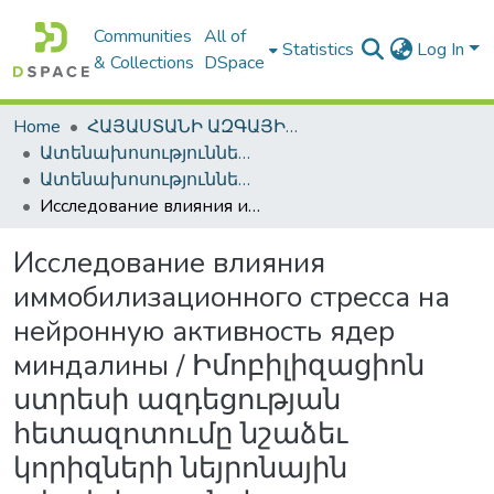
Communities
All of
Statistics
Log In
& Collections
DSpace
Home
ՀԱՅԱՍՏԱՆԻ ԱԶԳԱՅԻՆ ԳՐԱԴԱՐԱՆԻ ԹՎԱՅԻՆ ՊԱՀՈՑ / DIGITAL REPOSITORY OF NLA
Ատենախոսություններ և սեղմագրեր / Theses & Abstracts
Ատենախոսություններ և սեղմագրեր / Theses & Abstracts
Исследование влияния иммобилизационного стресса на нейронную активность ядер миндалины / Իմոբիլիզացիոն ստրեսի ազդեցության հետազոտումը նշաձեւ կորիզների նեյրոնային ակտիվության վրա
Исследование влияния
иммобилизационного стресса на
нейронную активность ядер
миндалины / Իմոբիլիզացիոն
ստրեսի ազդեցության
հետազոտումը նշաձեւ
կորիզների նեյրոնային