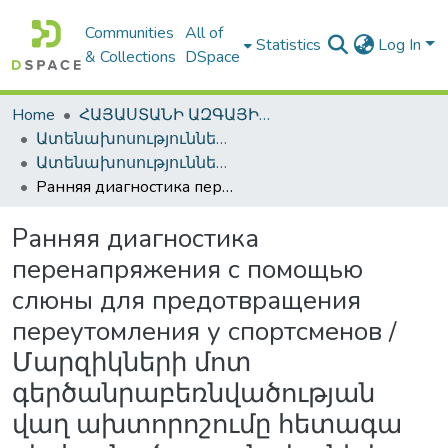
Communities
All of
Statistics
Log In
& Collections
DSpace
Home
ՀԱՅԱՍՏԱՆԻ ԱԶԳԱՅԻՆ ԳՐԱԴԱՐԱՆԻ ԹՎԱՅԻՆ ՊԱՀՈՑ / DIGITAL REPOSITORY OF NLA
Ատենախոսություններ և սեղմագրեր / Theses & Abstracts
Ատենախոսություններ և սեղմագրեր / Theses & Abstracts
Ранняя диагностика перенапряжения с помощью слюны для предотвращения переутомления у спортсменов / Մարզիկների մոտ գերծանրաբեռնվածության վաղ ախտորոշումը հետագա գերհոգնածությունը կանխելու նպատակով
Ранняя диагностика
перенапряжения с помощью
слюны для предотвращения
переутомления у спортсменов /
Մարզիկների մոտ
գերծանրաբեռնվածության
վաղ ախտորոշումը հետագա