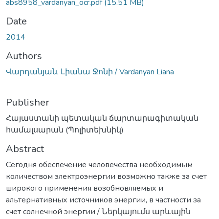
abs8958_vardanyan_ocr.pdf
(15.51 MB)
Date
2014
Authors
Վարդանյան, Լիանա Ջոնի / Vardanyan Liana
Publisher
Հայաստանի պետական ճարտարագիտական
համալսարան (Պոլիտեխնիկ)
Abstract
Сегодня обеспечение человечества необходимым
количеством электроэнергии возможно также за счет
широкого применения возобновляемых и
альтернативных источников энергии, в частности за
счет солнечной энергии / Ներկայումս արևային