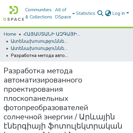
Communities
All of
Statistics
Log In
& Collections
DSpace
Home
ՀԱՅԱՍՏԱՆԻ ԱԶԳԱՅԻՆ ԳՐԱԴԱՐԱՆԻ ԹՎԱՅԻՆ ՊԱՀՈՑ / DIGITAL REPOSITORY OF NLA
Ատենախոսություններ և սեղմագրեր / Theses & Abstracts
Ատենախոսություններ և սեղմագրեր / Theses & Abstracts
Разработка метода автоматизированного проектирования плоскопанельных фотопреобразователей солнечной энергии / Արևային էներգիայի ֆոտուլեկտրական հարթ պանելային կերպափոխիչների ավտոմատացված նախագծման մեթոդի մշակում / Development of automated design method for flat photovoltaic systems of solar energy
Разработка метода
автоматизированного
проектирования
плоскопанельных
фотопреобразователей
солнечной энергии / Արևային
էներգիայի ֆոտուլեկտրական