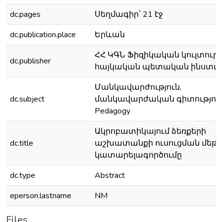
dc.pages
Սեղմագիր՝ 21 էջ
dc.publication.place
Երևան
ՀՀ ԿԳՆ Ֆիզիկական կուլտուր
dc.publisher
հայկական պետական ինստւ
Մանկավարժություն,
dc.subject
մանկավարժական գիտություն
Pedagogy
Ակրոբատիկայում ձեռքերի
dc.title
աշխատանքի ուսուցման մեթո
կատարելագործումը
dc.type
Abstract
eperson.lastname
NM
Files