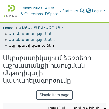
Communities
All of
Statistics
Log In
& Collections
DSpace
Home
ՀԱՅԱՍՏԱՆԻ ԱԶԳԱՅԻՆ ԳՐԱԴԱՐԱՆԻ ԹՎԱՅԻՆ ՊԱՀՈՑ / DIGITAL REPOSITORY OF NLA
Ատենախոսություններ և սեղմագրեր / Theses & Abstracts
Ատենախոսություններ և սեղմագրեր / Theses & Abstracts
Ակրոբատիկայում ձեռքերի աշխատանքի ուսուցման մեթոդիկայի կատարելագործումը
Ակրոբատիկայում ձեռքերի
աշխատանքի ուսուցման
մեթոդիկայի
կատարելագործումը
Simple item page
Սելումյան, Նարինե Վիլիկի / Sel