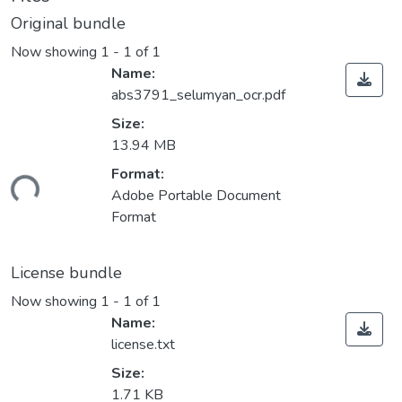
Original bundle
Now showing
1 - 1 of 1
Name:
abs3791_selumyan_ocr.pdf
Size:
13.94 MB
Format:
ding...
Adobe Portable Document
Format
License bundle
Now showing
1 - 1 of 1
Name:
license.txt
Size:
1.71 KB