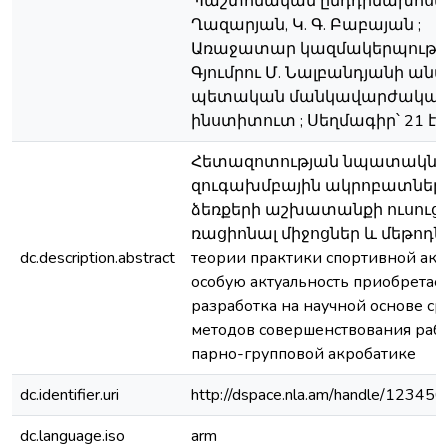
Պաշտոնական ընդդիմախոսներ՝
Ղազարյան, Կ. Գ. Բաբայան ;
Առաջատար կազմակերպությո
Գյումրու Մ. Նալբանդյանի ան
պետական մանկավարժակա
ինստիտուտ ; Սեղմագիր՝ 21 էջ
Հետազոտության նպատակն Է՝
զուգախմբային ակրոբատներ
ձեռքերի աշխատանքի ուսուց
ռացիոնալ միջոցներ և մեթոդնե
dc.description.abstract
теории практики спортивной ак
особую актуальность приобретае
разработка на научной основе ср
методов совершенствования рабо
парно-групповой акробатике
dc.identifier.uri
http://dspace.nla.am/handle/1234
dc.language.iso
arm