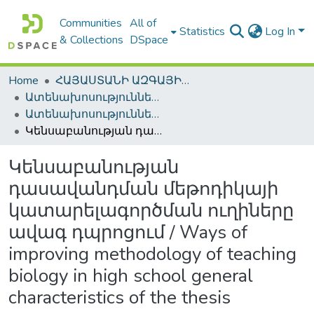
Communities
All of
Statistics
Log In
& Collections
DSpace
Home
ՀԱՅԱՍՏԱՆԻ ԱԶԳԱՅԻՆ ԳՐԱԴԱՐԱՆԻ ԹՎԱՅԻՆ ՊԱՀՈՑ / DIGITAL REPOSITORY OF NLA
Ատենախոսություններ և սեղմագրեր / Theses & Abstracts
Ատենախոսություններ և սեղմագրեր / Theses & Abstracts
Կենսաբանության դասավանդման մեթոդիկայի կատարելագործման ուղիները ավագ դպրոցում / Ways of improving methodology of teaching biology in high school general characteristics of the thesis
Կենսաբանության
դասավանդման մեթոդիկայի
կատարելագործման ուղիները
ավագ դպրոցում / Ways of
improving methodology of teaching
biology in high school general
characteristics of the thesis