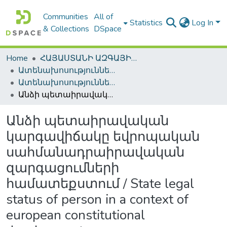
Communities
All of
Statistics
Log In
& Collections
DSpace
Home
ՀԱՅԱՍՏԱՆԻ ԱԶԳԱՅԻՆ ԳՐԱԴԱՐԱՆԻ ԹՎԱՅԻՆ ՊԱՀՈՑ / DIGITAL REPOSITORY OF NLA
Ատենախոսություններ և սեղմագրեր / Theses & Abstracts
Ատենախոսություններ և սեղմագրեր / Theses & Abstracts
Անձի պետաիրավական կարգավիճակը եվրոպական սահմանադրաիրավական զարգացումների համատեքստում / State legal status of person in a context of european constitutional developments
Անձի պետաիրավական
կարգավիճակը եվրոպական
սահմանադրաիրավական
զարգացումների
համատեքստում / State legal
status of person in a context of
european constitutional