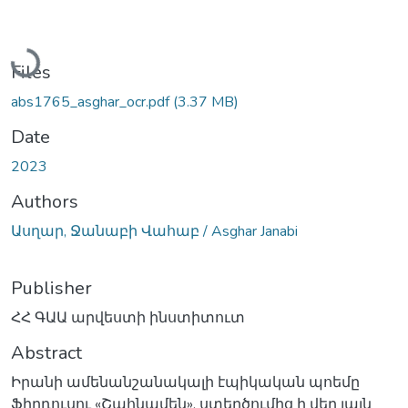
Loading...
Files
abs1765_asghar_ocr.pdf
(3.37 MB)
Date
2023
Authors
Ասղար, Ջանաբի Վահաբ / Asghar Janabi
Publisher
ՀՀ ԳԱԱ արվեստի ինստիտուտ
Abstract
Իրանի ամենանշանակալի էպիկական պոեմը
Ֆիրդուսու «Շահնամեն», ստեղծումից ի վեր լայն