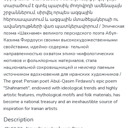
տարածում է գտել պարսիկ ժողովրդի ամենալայն
շրջաններում, սիրվել որպես ազգային
հերոսապատում և ազգային մտածելակերպի ու
ավանդույթների վառ պատկերավորում / Эпическая
поэма «Шахнаме» великого персидского поэта Абул-
Казима Фирдоуси своими высокохудожественными
свойствами, идейно-содержа- тельной
направленностью охватом эпико-мифологических
мотивов и фольклорных материалов, стала
национальной сокровищницей и неисчер паемым
источником вдохновения для иранских художников /
The great Persian poet Abul-Qasim Firdawsi's epic poem
"Shahnameh", endowed with ideological trends and highly
artistic features, mythological motifs and folk materials, has
become a national treasury and an inexhaustible source of
inspiration for Iranian artists
Description