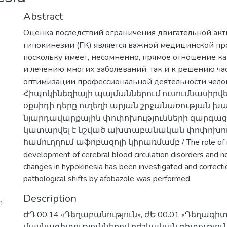
Abstract
Оценка последствий ограничения двигательной акт
гипокинезии (ГК) является важной медицинской пр
поскольку имеет, несомненно, прямое отношение к
и лечению многих заболеваний, так и к решению ча
оптимизации профессиональной деятельности челов
Հիպոկինեզիայի պայմաններում ուսումնասիրվե
օքսիդի դերը ուղեղի արյան շրջանառության խ
նյարդավարքային փոփոխությունների զարգաց
կատարվել է նշված ախտաբանական փոփոխու
համուղղում աֆոբազոլի կիրառմամբ / The role of nitr
development of cerebral blood circulation disorders and n
changes in hypokinesia has been investigated and correcti
pathological shifts by afobazole was performed
Description
n
ԺԴ.00.14 «Դեղաբանություն», ժԵ.00.01 «Դեղագիտ