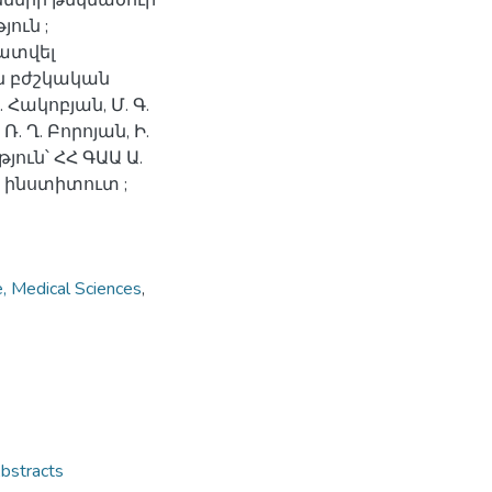
նների թեկնածուի
ուն ;
ատվել
ն բժշկական
Հակոբյան, Մ. Գ.
 Ղ. Բորոյան, Ի.
ւն՝ ՀՀ ԳԱԱ Ա.
 ինստիտուտ ;
Medical Sciences
,
stracts