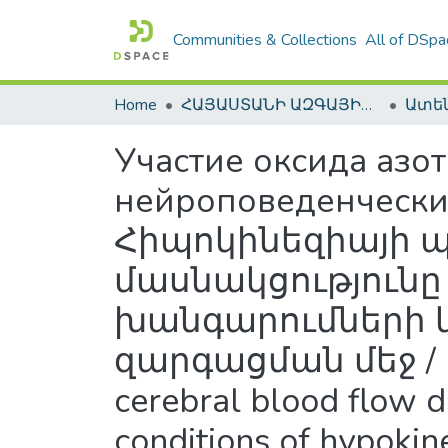
Communities & Collections
All of DSpa
Home
ՀԱՅԱՍՏԱՆԻ ԱԶԳԱՅԻՆ ԳՐԱԴԱՐԱՆԻ ԹՎԱՅԻՆ ՊԱՀՈՑ / DIGITAL REPOSITORY OF NLA
Участие оксида азо
нейроповеденческих
Հիպոկինեզիայի պ
մասնակցություն
խանգարումների 
զարգացման մեջ / Invo
cerebral blood flow 
conditions of hypokin