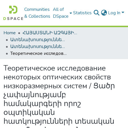
Communities
All of
Statistics
Log In
& Collections
DSpace
Home
ՀԱՅԱՍՏԱՆԻ ԱԶԳԱՅԻՆ ԳՐԱԴԱՐԱՆԻ ԹՎԱՅԻՆ ՊԱՀՈՑ / DIGITAL REPOSITORY OF NLA
Ատենախոսություններ և սեղմագրեր / Theses & Abstracts
Ատենախոսություններ և սեղմագրեր / Theses & Abstracts
Теоретическое исследование некоторых оптических свойств низкоразмерных систем / Ցածր չափայնությամբ համակարգերի որոշ օպտիկական հատկությունների տեսական ուսումնասիրություն
Теоретическое исследование
некоторых оптических свойств
низкоразмерных систем / Ցածր
չափայնությամբ
համակարգերի որոշ
օպտիկական
հատկությունների տեսական