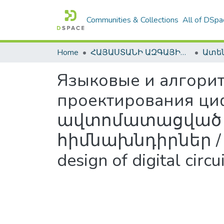
Communities & Collections
All of DSpa
Home
ՀԱՅԱՍՏԱՆԻ ԱԶԳԱՅԻՆ ԳՐԱԴԱՐԱՆԻ ԹՎԱՅԻՆ ՊԱՀՈՑ / DIGITAL REPOSITORY OF NLA
Языковые и алгори
проектирования ц
ավտոմատացված 
հիմնախնդիրներ / La
design of digital circu