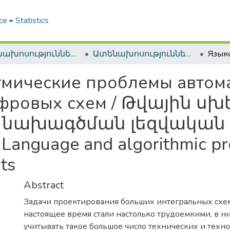
ce
Statistics
Ատենախոսություններ և սեղմագրեր / Theses & Abstracts
Ատենախոսություններ և սեղմագրեր / Theses & Abstracts
тмические проблемы автом
ифровых схем / Թվային ս
նախագծման լեզվական 
nguage and algorithmic pr
its
Abstract
Задачи проектирования больших интегральных схем
настоящее время стали настолько трудоемкими, в н
учитывать такое большое число технических и техн