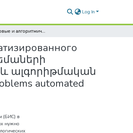
Log In
Языковые и алгоритмические проблемы автоматизированного проектирования цифровых схем / Թվային սխեմաների ավտոմատացված նախագծման լեզվական և ալգորիթմական հիմնախնդիրներ / Language and algorithmic problems automated design of digital circuits
атизированного
խեմաների
և ալգորիթմական
oblems automated
 (БИС) в
их нужно
ологических