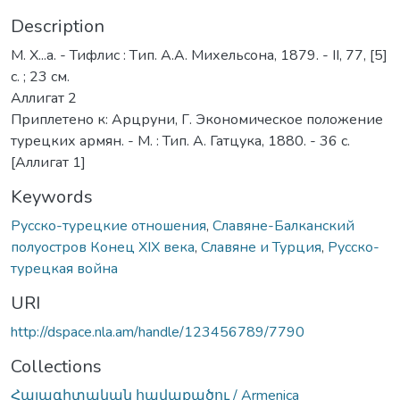
Description
М. Х...а. - Тифлис : Tип. А.А. Михельсона, 1879. - II, 77, [5]
с. ; 23 см.
Аллигат 2
Приплетено к: Арцруни, Г. Экономическое положение
турецких армян. - М. : Тип. А. Гатцука, 1880. - 36 с.
[Аллигат 1]
Keywords
Русско-турецкие отношения
,
Славяне-Балканский
полуостров Конец XIX века
,
Славяне и Турция
,
Русско-
турецкая война
URI
http://dspace.nla.am/handle/123456789/7790
Collections
Հայագիտական հավաքածու / Armenica