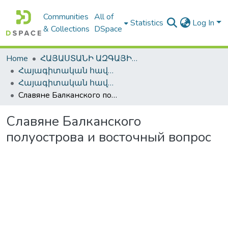
Communities
All of
Statistics
Log In
& Collections
DSpace
Home
ՀԱՅԱՍՏԱՆԻ ԱԶԳԱՅԻՆ ԳՐԱԴԱՐԱՆԻ ԹՎԱՅԻՆ ՊԱՀՈՑ / DIGITAL REPOSITORY OF NLA
Հայագիտական հավաքածու / Armenica
Հայագիտական հավաքածու / Armenica
Славяне Балканского полуострова и восточный вопрос
Славяне Балканского
полуострова и восточный вопрос