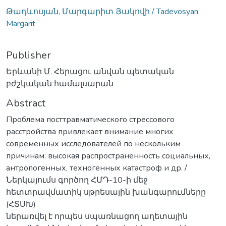
Թադևոսյան, Մարգարիտ Յակովի / Tadevosyan
Margarit
Publisher
Երևանի Մ. Հերացու անվան պետական
բժշկական համալսարան
Abstract
Проблема посттравматического стрессового
расстройства привлекает внимание многих
современных исследователей по нескольким
причинам: высокая распространенность социальных,
антропогенных, техногенных катастроф и др. /
Ներկայումս գործող ՀՄԴ-10-ի մեջ
հետտրավմատիկ սթրեսային խանգարումները
(ՀՏՍԽ)
ներառվել է որպես սպառնացող աղետային