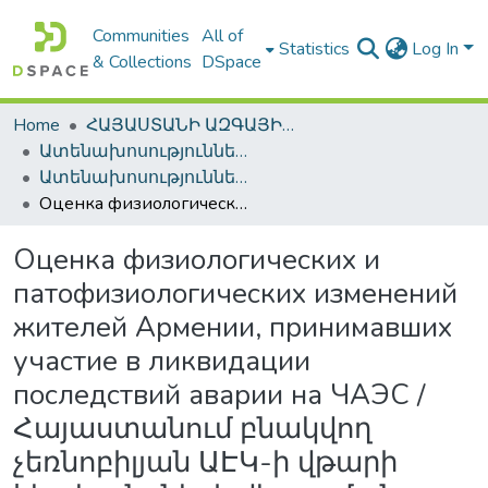
Communities
All of
Statistics
Log In
& Collections
DSpace
Home
ՀԱՅԱՍՏԱՆԻ ԱԶԳԱՅԻՆ ԳՐԱԴԱՐԱՆԻ ԹՎԱՅԻՆ ՊԱՀՈՑ / DIGITAL REPOSITORY OF NLA
Ատենախոսություններ և սեղմագրեր / Theses & Abstracts
Ատենախոսություններ և սեղմագրեր / Theses & Abstracts
Оценка физиологических и патофизиологических изменений жителей Армении, принимавших участие в ликвидации последствий аварии на ЧАЭС / Հայաստանում բնակվող չեռնոբիլյան ԱԷԿ-ի վթարի հետևանքների վերացման աշխատանքներին մասնակցած անձանց մոտ ֆիզիոլոգիական և պաթոֆիզիոլոգիական փոփոխությունների գնահատում / Assessment of physiological and pathophysiological changes in residents of Armenia participated in the elimination of the consequences of the Chernobyl accident
Оценка физиологических и
патофизиологических изменений
жителей Армении, принимавших
участие в ликвидации
последствий аварии на ЧАЭС /
Հայաստանում բնակվող
չեռնոբիլյան ԱԷԿ-ի վթարի