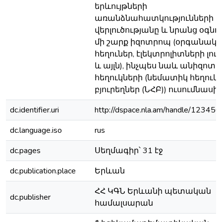
երևույթների
առանձնահատկությունների
վերլուծությանը և նրանց օգնո
մի շարք իզոտրոպ (օրգանակ
հեղուներ, էլեկտրոլիտների լու
և այլն), ինչպես նաև անիզոտ
հեղուկների (նեմատիկ հեղուկ
բյուրեղներ (ՆՀԲ)) ուսումնաս
dc.identifier.uri
http://dspace.nla.am/handle/1234
dc.language.iso
rus
dc.pages
Սեղմագիր՝ 31 էջ
dc.publication.place
Երևան
ՀՀ ԿԳՆ Երևանի պետական
dc.publisher
համալսարան