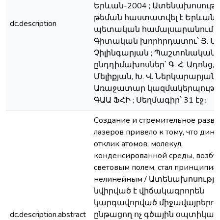
Երևան-2004 ; Ատենախոսութ
թեման հաստատվել է Երևանի
dc.description
պետական համալսարանում ;
Գիտական խորհրդատու՝ Յ. Ս.
Չիլինգարյան ; Պաշտոնական
ընդդիմախոսներ՝ Գ. Հ. Ադոնց, Ա.
Մելիքյան, Խ. Վ. Ներկարարյան ;
Առաջատար կազմակերպությու
ԳԱԱ ՖՀԻ ; Սեղմագիր՝ 31 էջ։
Создание и стремительное разви
лазеров привело к тому, что дин
отклик атомов, молекул,
конденсированной среды, возб
световым полем, стал принципиа
нелинейным / Ատենախոսությո
նվիրված է վիճակագրորեն
կարգավորված միջավայրերու
dc.description.abstract
ընթացող ոչ գծային օպտիկա