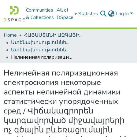
Communities
All of
Statistics
Log In
& Collections
DSpace
Home
ՀԱՅԱՍՏԱՆԻ ԱԶԳԱՅԻՆ ԳՐԱԴԱՐԱՆԻ ԹՎԱՅԻՆ ՊԱՀՈՑ / DIGITAL REPOSITORY OF NLA
Ատենախոսություններ և սեղմագրեր / Theses & Abstracts
Ատենախոսություններ և սեղմագրեր / Theses & Abstracts
Нелинейная поляризационная спектроскопия некоторые аспекты нелинейной динамики статистически упорядоченных сред / Վիճակագրորեն կարգավորված միջավայրերի ոչ գծային բևեռացումային սպեկտրոսկոպիա և ոչ գծային դինամիկայի որոշ ասպեկտներ
Нелинейная поляризационная
спектроскопия некоторые
аспекты нелинейной динамики
статистически упорядоченных
сред / Վիճակագրորեն
կարգավորված միջավայրերի
ոչ գծային բևեռացումային