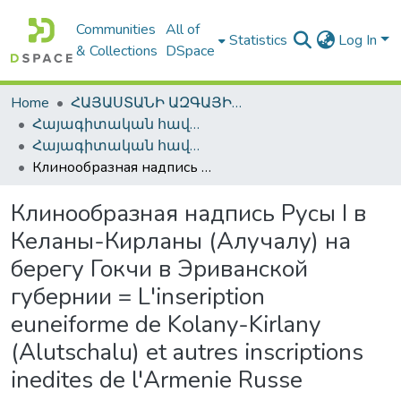
Communities
All of
Statistics
Log In
& Collections
DSpace
Home
ՀԱՅԱՍՏԱՆԻ ԱԶԳԱՅԻՆ ԳՐԱԴԱՐԱՆԻ ԹՎԱՅԻՆ ՊԱՀՈՑ / DIGITAL REPOSITORY OF NLA
Հայագիտական հավաքածու / Armenica
Հայագիտական հավաքածու / Armenica
Клинообразная надпись Русы I в Келаны-Кирланы (Алучалу) на берегу Гокчи в Эриванской губернии = L'inseription euneiforme de Kolany-Kirlany (Alutschalu) et autres inscriptions inedites de l'Armenie Russe
Клинообразная надпись Русы I в
Келаны-Кирланы (Алучалу) на
берегу Гокчи в Эриванской
губернии = L'inseription
euneiforme de Kolany-Kirlany
(Alutschalu) et autres inscriptions
inedites de l'Armenie Russe