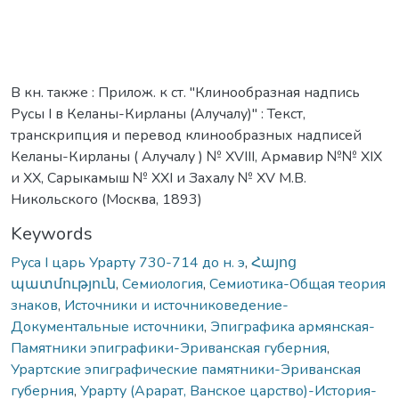
В кн. также : Прилож. к ст. "Клинообразная надпись
Русы I в Келаны-Кирланы (Алучалу)" : Текст,
транскрипция и перевод клинообразных надписей
Келаны-Кирланы ( Алучалу ) № XVIII, Армавир №№ XIX
и XX, Сарыкамыш № XXI и Захалу № XV М.В.
Никольского (Москва, 1893)
Keywords
Руса I царь Урарту 730-714 до н. э
,
Հայոց
պատմություն
,
Семиология
,
Семиотика-Общая теория
знаков
,
Источники и источниковедение-
Документальные источники
,
Эпиграфика армянская-
Памятники эпиграфики-Эриванская губерния
,
Урартские эпиграфические памятники-Эриванская
губерния
,
Урарту (Арарат, Ванское царство)-История-