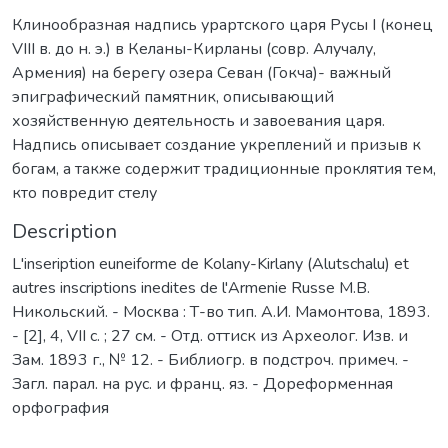
Клинообразная надпись урартского царя Русы I (конец
VIII в. до н. э.) в Келаны-Кирланы (совр. Алучалу,
Армения) на берегу озера Севан (Гокча)- важный
эпиграфический памятник, описывающий
хозяйственную деятельность и завоевания царя.
Надпись описывает создание укреплений и призыв к
богам, а также содержит традиционные проклятия тем,
кто повредит стелу
Description
L'inseription euneiforme de Kolany-Kirlany (Alutschalu) et
autres inscriptions inedites de l'Armenie Russe М.В.
Никольский. - Москва : Т-во тип. А.И. Мамонтова, 1893.
- [2], 4, VII с. ; 27 см. - Отд. оттиск из Археолог. Изв. и
Зам. 1893 г., № 12. - Библиогр. в подстроч. примеч. -
Загл. парал. на рус. и франц. яз. - Дореформенная
орфография