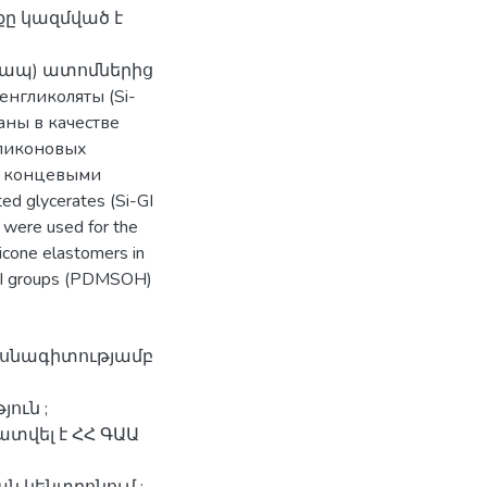
քը կազմված է
ն կապ) ատոմներից
енгликоляты (Si-
аны в качестве
иликоновых
с концевыми
 glycerates (Si-GI
e were used for the
ilicone elastomers in
oxyI groups (PDMSOH)
մասնագիտությամբ
ուն ;
տվել է ՀՀ ԳԱԱ