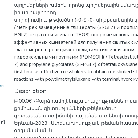
պոլիմերների խմբին, որոնց պոլիմերային կմախ
իրար հաջորդող
սիլիցիումի և թթվածնի (-0-Si-0- սիլօքսանայի
/ Четырех замещенные глицераты (Si-GI 7) и пропил
PGI 7) тетраэтоксисилана (TEOS) впервые использов
эффективных сшивателей для получения сшитых с
эластомеров в реакциях с полидиметилсилоксаном 
гидроксильными группами (PDMSOH) / Tetrasubstituted
7) and propylene glycolates (Si-PGI 7) of tetralkoxysilan
first time as effective crosslinkers to obtain crosslinked s
reactions with polydimethyIsiloxane with terminal hydr
ri
Description
Բ.00.06 «Բարձրամոլեկուլա միացություններ» 
քիմիական գիտությունների թեկնածուի
ն
գիտական աստիճանի հայցման ատենախոսությ
րոն
Երևան-2023 ; Ատենախոսության թեման հաստա
օրգանական և