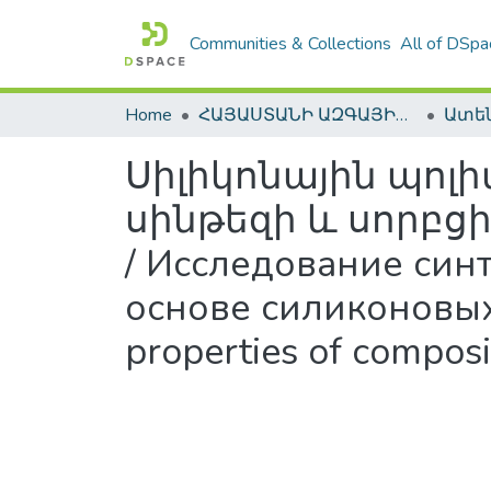
Communities & Collections
All of DSpa
Home
ՀԱՅԱՍՏԱՆԻ ԱԶԳԱՅԻՆ ԳՐԱԴԱՐԱՆԻ ԹՎԱՅԻՆ ՊԱՀՈՑ / DIGITAL REPOSITORY OF NLA
Սիլիկոնային պոլ
սինթեզի և սորբցի
/ Исследование син
основе силиконовых 
properties of composi