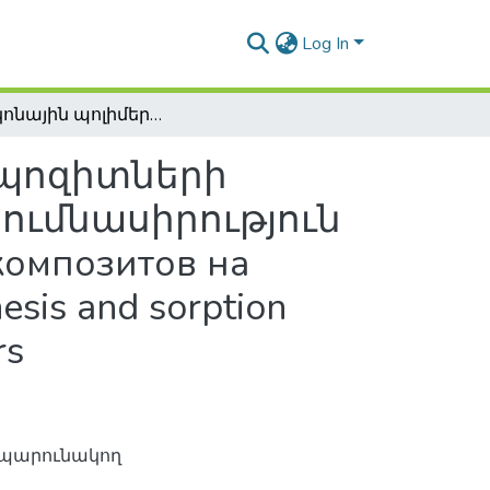
Log In
Սիլիկոնային պոլիմերների հիման վրա կոմպոզիտների սինթեզի և սորբցիոն հատկությունների ուսումնասիրություն / Исследование синтеза сорбционных свойств композитов на основе силиконовых полимеров / Study of synthesis and sorption properties of composites based on silicone polymers
մպոզիտների
սումնասիրություն
композитов на
sis and sorption
rs
մ պարունակող