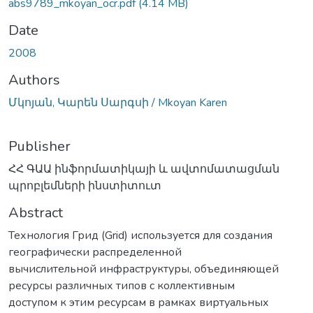
abs9789_mkoyan_ocr.pdf
(4.14 MB)
Date
2008
Authors
Մկոյան, Կարեն Սարգսի / Mkoyan Karen
Publisher
ՀՀ ԳԱԱ ինֆորմատիկայի և ավտոմատացման
պրոբլեմների ինստիտուտ
Abstract
Технология Грид (Grid) используется для создания
географически распределенной
вычислительной инфраструктуры, объединяющей
ресурсы различных типов с коллективным
доступом к этим ресурсам в рамках виртуальных