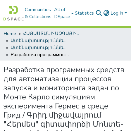
Communities
All of
Statistics
Log In
& Collections
DSpace
Home
ՀԱՅԱՍՏԱՆԻ ԱԶԳԱՅԻՆ ԳՐԱԴԱՐԱՆԻ ԹՎԱՅԻՆ ՊԱՀՈՑ / DIGITAL REPOSITORY OF NLA
Ատենախոսություններ և սեղմագրեր / Theses & Abstracts
Ատենախոսություններ և սեղմագրեր / Theses & Abstracts
Разработка программных средств для автоматизации процессов запуска и мониторинга задач по Монте Карло симуляциям эксперимента Гермес в среде Грид / Գրիդ միջավայրում "Հերմես" գիտափորձի Մոնտե-Կարլո խնդիրների թողարկման և վերահսկման ծրագրային միջոցների նախագծում և իրականացում / Developing a software framework to manage the submission of Monte-Carlo jobs to the GRID
Разработка программных средств
для автоматизации процессов
запуска и мониторинга задач по
Монте Карло симуляциям
эксперимента Гермес в среде
Грид / Գրիդ միջավայրում
"Հերմես" գիտափորձի Մոնտե-