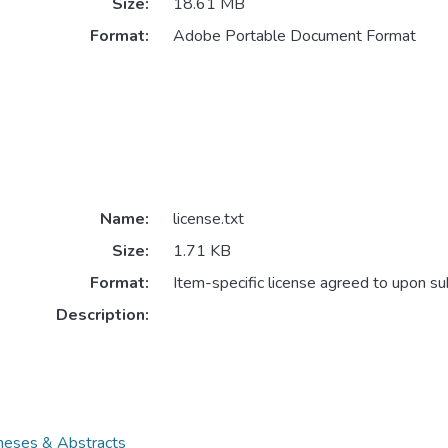
Size:
18.61 MB
Format:
Adobe Portable Document Format
Name:
license.txt
Size:
1.71 KB
Format:
Item-specific license agreed to upon s
Description:
es & Abstracts