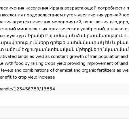
увеличения населения Ирана возрастающей потребности п
 населения продовольствием путем увеличения урожайнос
вания агротехнических мероприятий, повышения плодоро
четаний минеральных органических удобрений, a также 
енных культур / Իրանի Իսլամական Հանրապետությու
արավորությունները գրեթե սահմանափակ են և բնա
 աճում է գյուղատնտեսական մթերքների նկատմամբ եղ
f cultivated lands as well as constant growth of Iran population an
e with food by raising crops yield providing improvement of land cul
nt levels and combinations of chemical and organic fertilizers as 
benefit to crop yield increase
am/handle/123456789/13834