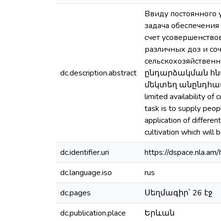
Ввиду постоянного 
задача обеспечения
счет усовершенство
различных доз и со
сельскохозяйств
dc.description.abstract
ընդարձակման հն
մեկտեղ անընդհատ
limited availability o
task is to supply peopl
application of differe
cultivation which will 
dc.identifier.uri
https://dspace.nla.
dc.language.iso
rus
dc.pages
Սեղմագիր՝ 26 էջ
dc.publication.place
Երևան