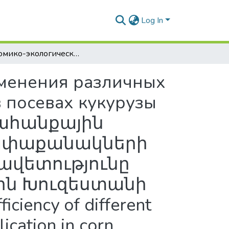
Log In
Экономико-экологическая эффективность применения различных доз органо-минеральных удобрений цеолита в посевах кукурузы в условиях северного Хузестана ИРИ / Օրգանահանքային պարարտանյութերի և ցեոլիտի տարբեր չափաքանակների կիրառման տնտեսաէկոլոգիական արդյունավետությունը եգիպտացորենի ցանքերում ԻԻՀ հյուսիսային Խուզեստանի պայմաններում / Environmental and economic efficiency of different levels of organic and che fertilizers and zeolite application in corn planting under condition of nothern Khuzestan in Iran
менения различных
 посевах кукурузы
անահանքային
չափաքանակների
ավետությունը
յին Խուզեստանի
iency of different
lication in corn