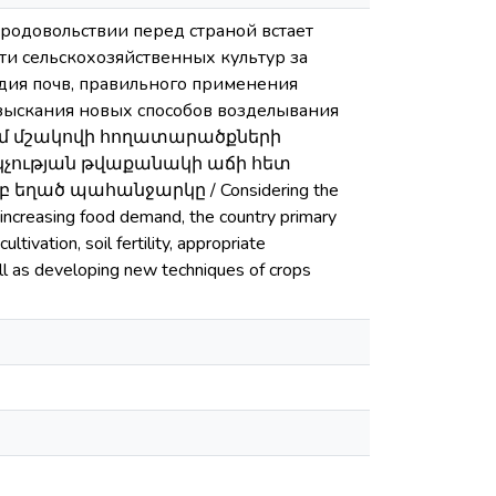
родовольствии перед страной встает
ти сельскохозяйственных культур за
дия почв, правильного применения
изыскания новых способов возделывания
նում մշակովի հողատարածքների
կչության թվաքանակի աճի հետ
ած պահանջարկը / Considering the
d increasing food demand, the country primary
tivation, soil fertility, appropriate
well as developing new techniques of crops