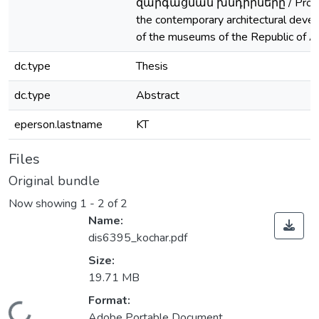
զարգացման խնդիրները / Probl
the contemporary architectural deve
of the museums of the Republic of A
dc.type
Thesis
dc.type
Abstract
eperson.lastname
KT
Files
Original bundle
Now showing
1 - 2 of 2
Name:
dis6395_kochar.pdf
Size:
19.71 MB
Format:
Adobe Portable Document