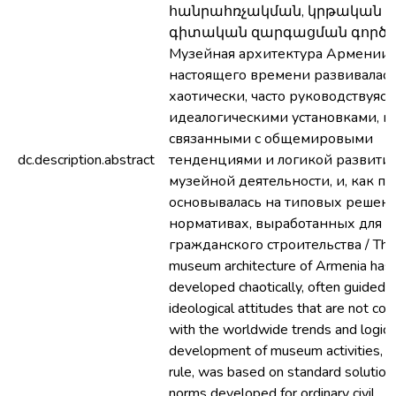
հանրահռչակման, կրթական 
գիտական զարգացման գործու
Музейная архитектура Армении 
настоящего времени развивалас
хаотически, часто руководствуясь
идеалогическими установками, н
связанными с общемировыми
dc.description.abstract
тенденциями и логикой развити
музейной деятельности, и, как пр
основывалась на типовых решени
нормативах, выработанных для 
гражданского строительства / The
museum architecture of Armenia has 
developed chaotically, often guided 
ideological attitudes that are not co
with the worldwide trends and logic 
development of museum activities, an
rule, was based on standard solution
norms developed for ordinary civil