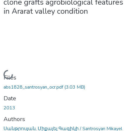
clone grafts agrobiological features
in Ararat valley condition
Loading...
Files
abs1828_santrosyan_ocr.pdf
(3.03 MB)
Date
2013
Authors
Սանթրոսյան, Միքայել Գագիկի / Santrosyan Mikayel