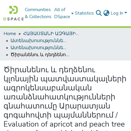
Communities
All of
Statistics
Log In
& Collections
DSpace
Home
ՀԱՅԱՍՏԱՆԻ ԱԶԳԱՅԻՆ ԳՐԱԴԱՐԱՆԻ ԹՎԱՅԻՆ ՊԱՀՈՑ / DIGITAL REPOSITORY OF NLA
Ատենախոսություններ և սեղմագրեր / Theses & Abstracts
Ատենախոսություններ և սեղմագրեր / Theses & Abstracts
Ծիրանենու և դեղձենու կլոնային պատվաստակալների ագրոկենսաբանական առանձնահատկությունների գնահատումը Արարատյան գոգահովտի պայմաններում / Evaluation of apricot and peach tree clone grafts agrobiological features in Ararat valley condition
Ծիրանենու և դեղձենու
կլոնային պատվաստակալների
ագրոկենսաբանական
առանձնահատկությունների
գնահատումը Արարատյան
գոգահովտի պայմաններում /
Evaluation of apricot and peach tree