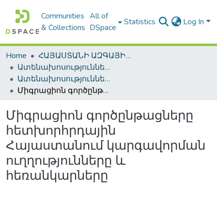
Communities
All of
Statistics
Log In
& Collections
DSpace
Home
ՀԱՅԱՍՏԱՆԻ ԱԶԳԱՅԻՆ ԳՐԱԴԱՐԱՆԻ ԹՎԱՅԻՆ ՊԱՀՈՑ / DIGITAL REPOSITORY OF NLA
Ատենախոսություններ և սեղմագրեր / Theses & Abstracts
Ատենախոսություններ և սեղմագրեր / Theses & Abstracts
Միգրացիոն գործընթացները հետխորհրդային Հայաստանում կարգավորման ուղղությունները և հեռանկարները
Միգրացիոն գործընթացները
հետխորհրդային
Հայաստանում կարգավորման
ուղղությունները և
հեռանկարները