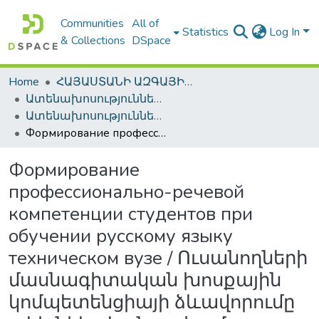
Communities
All of
Statistics
Log In
& Collections
DSpace
Home
ՀԱՅԱՍՏԱՆԻ ԱԶԳԱՅԻՆ ԳՐԱԴԱՐԱՆԻ ԹՎԱՅԻՆ ՊԱՀՈՑ / DIGITAL REPOSITORY OF NLA
Ատենախոսություններ և սեղմագրեր / Theses & Abstracts
Ատենախոսություններ և սեղմագրեր / Theses & Abstracts
Формирование профессионально-речевой компетенции студентов при обучении русскому языку техническом вузе / Ուսանողների մասնագիտական խոսքային կոմպետենցիայի ձևավորումը տեխնիկական բուհում ռուսերենի ուսուցման գործընթացում / Formation of professional speech competence of students when teaching russian at a technical university
Формирование
профессионально-речевой
компетенции студентов при
обучении русскому языку
техническом вузе / Ուսանողների
մասնագիտական խոսքային
կոմպետենցիայի ձևավորումը